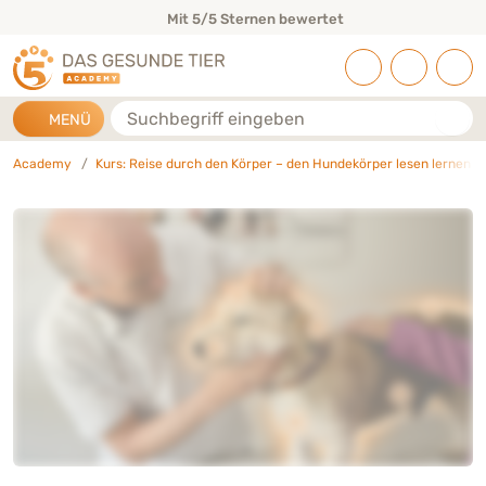
Direkt zu:
INHALT
HAUPTMENÜ
FOOTER
Mit 5/5 Sternen bewertet
Suche
MENÜ
Academy
Kurs: Reise durch den Körper – den Hundekörper lesen lernen