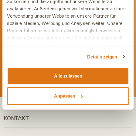
zu können und die Zugriffe auf unsere Website zu
analysieren. Außerdem geben wir Informationen zu Ihrer
Verwendung unserer Website an unsere Partner für
soziale Medien, Werbung und Analysen weiter. Unsere
Partner führen diese Informationen möglicherweise mit
Werde Teil unserer Community
weiteren Daten zusammen, die Sie ihnen bereitgestellt
Bleib immer auf dem Laufenden und vernetze Dich mit uns auf
haben oder die sie im Rahmen Ihrer Nutzung der Dienste
Social Media. Unsere Kanäle bieten Dir aktuelle News und
gesammelt haben.
exklusive Einblicke.
Details zeigen
Alle zulassen
Anpassen
KONTAKT