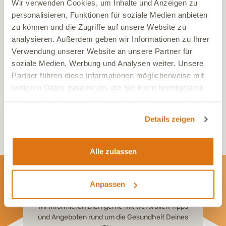
Wir verwenden Cookies, um Inhalte und Anzeigen zu
personalisieren, Funktionen für soziale Medien anbieten
zu können und die Zugriffe auf unsere Website zu
Haftungsausschluss / Disclaimer
: Die Inhalte unserer DGT ACADEMY
analysieren. Außerdem geben wir Informationen zu Ihrer
dienen ausschließlich zu Informations- und Lernzwecken im Bereich
Verwendung unserer Website an unsere Partner für
Tiergesundheit. Sie ersetzen
nicht die individuelle Beratung,
Diagnose oder Behandlung durch eine:n Tierärzt:in
oder andere
soziale Medien, Werbung und Analysen weiter. Unsere
qualifizierte Fachpersonen. Bitte zieht im Zweifel immer eine:n
Partner führen diese Informationen möglicherweise mit
Tierärzt:in hinzu, besonders bei akuten Beschwerden, Unsicherheiten
weiteren Daten zusammen, die Sie ihnen bereitgestellt
oder Notfällen. Wir übernehmen
keine Haftung für Schäden oder
Nachteile
, die durch die Anwendung oder Nichtanwendung der
haben oder die sie im Rahmen Ihrer Nutzung der Dienste
gezeigten Inhalte entstehen. Die Nutzung der Informationen erfolgt
gesammelt haben.
auf
eigene Verantwortung
.
Details zeigen
Alle zulassen
Anpassen
Newsletter
Wir informieren Dich gerne mit wertvollen Tipps
und Angeboten rund um die Gesundheit Deines