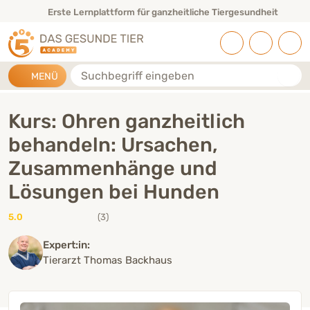
Direkt zu:
INHALT
HAUPTMENÜ
FOOTER
Erste Lernplattform für ganzheitliche Tiergesundheit
Suche
MENÜ
Kurs: Ohren ganzheitlich
behandeln: Ursachen,
Zusammenhänge und
Lösungen bei Hunden
5.0
(3)
Expert:in:
Tierarzt Thomas Backhaus