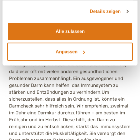
Bitte logge Dich ein, um den Kurs zu kommentieren.
gesammelt haben.
Details zeigen
Sabine – Ernährungsberaterin bei DGT
Alle zulassen
25.07.2025 - 13:58 Uhr
Liebe Christine, bitte entschuldigen Sie die verspätete
Antwort. Wiederkehrende Ohrenschmerzen können
Anpassen
durch verschiedene Ursachen bedingt sein. Eine sehr
wichtige Rolle spielt dabei die Gesundheit des Darms,
da dieser oft mit vielen anderen gesundheitlichen
Problemen zusammenhängt. Ein ausgewogener und
gesunder Darm kann helfen, das Immunsystem zu
stärken und Entzündungen zu verhindern.Um
sicherzustellen, dass alles in Ordnung ist, könnte ein
Darmcheck sehr hilfreich sein. Wir empfehlen, zweimal
im Jahr eine Darmkur durchzuführen – am besten im
Frühjahr und im Herbst. Diese hilft, den Darm zu
reinigen und zu entschlacken, stärkt das Immunsystem
und unterstützt die Muskeltätigkeit. Sie versorgt den