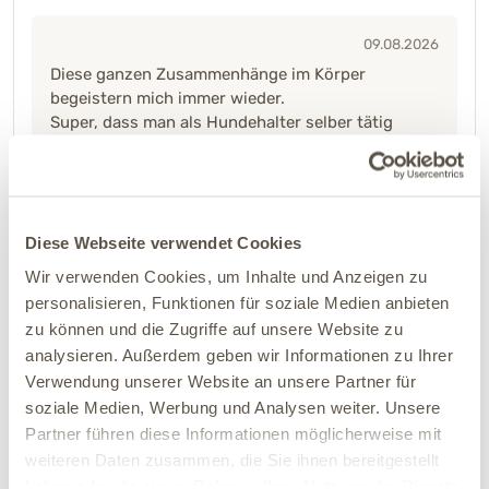
09.08.2026
Diese ganzen Zusammenhänge im Körper
begeistern mich immer wieder.
Super, dass man als Hundehalter selber tätig
werden kann, mit diesen tollen Tipps. Die Strategie
der Fütterung, Massage, Darm und Magenkur hat
uns schon sooo gut geholfen. Dr Backhaus und
das ganze Team sind klasse ????
Diese Webseite verwendet Cookies
Wir verwenden Cookies, um Inhalte und Anzeigen zu
personalisieren, Funktionen für soziale Medien anbieten
zu können und die Zugriffe auf unsere Website zu
Bitte logge Dich ein und schließe den Kurs ab, um eine
analysieren. Außerdem geben wir Informationen zu Ihrer
Bewertung abzugeben.
Verwendung unserer Website an unsere Partner für
soziale Medien, Werbung und Analysen weiter. Unsere
Kommentare
Partner führen diese Informationen möglicherweise mit
weiteren Daten zusammen, die Sie ihnen bereitgestellt
haben oder die sie im Rahmen Ihrer Nutzung der Dienste