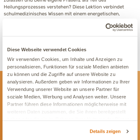
Heilungsprozesses verstehen? Diese Lektion verbindet
schulmedizinisches Wissen mit einem energetischen,
empathischen Blick auf das Tier – und stärkt Deinen Mut in
der Begleitung schwerkranker Tiere.
15 Min.
Diese Webseite verwendet Cookies
Jetzt ansehen
Wir verwenden Cookies, um Inhalte und Anzeigen zu
personalisieren, Funktionen für soziale Medien anbieten
zu können und die Zugriffe auf unsere Website zu
analysieren. Außerdem geben wir Informationen zu Ihrer
Verwendung unserer Website an unsere Partner für
Newsletter
soziale Medien, Werbung und Analysen weiter. Unsere
Wir informieren Dich gerne mit wertvollen Tipps
Partner führen diese Informationen möglicherweise mit
und Angeboten rund um die Gesundheit Deines
weiteren Daten zusammen, die Sie ihnen bereitgestellt
Tieres.
haben oder die sie im Rahmen Ihrer Nutzung der Dienste
gesammelt haben.
Newsletter abonnieren
Details zeigen