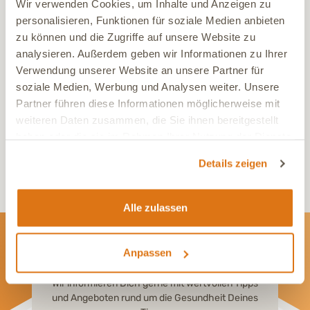
Wir verwenden Cookies, um Inhalte und Anzeigen zu
personalisieren, Funktionen für soziale Medien anbieten
zu können und die Zugriffe auf unsere Website zu
Haftungsausschluss / Disclaimer
: Die Inhalte unserer DGT ACADEMY
analysieren. Außerdem geben wir Informationen zu Ihrer
dienen ausschließlich zu Informations- und Lernzwecken im Bereich
Verwendung unserer Website an unsere Partner für
Tiergesundheit. Sie ersetzen
nicht die individuelle Beratung,
Diagnose oder Behandlung durch eine:n Tierärzt:in
oder andere
soziale Medien, Werbung und Analysen weiter. Unsere
qualifizierte Fachpersonen. Bitte zieht im Zweifel immer eine:n
Partner führen diese Informationen möglicherweise mit
Tierärzt:in hinzu, besonders bei akuten Beschwerden, Unsicherheiten
weiteren Daten zusammen, die Sie ihnen bereitgestellt
oder Notfällen. Wir übernehmen
keine Haftung für Schäden oder
Nachteile
, die durch die Anwendung oder Nichtanwendung der
haben oder die sie im Rahmen Ihrer Nutzung der Dienste
gezeigten Inhalte entstehen. Die Nutzung der Informationen erfolgt
gesammelt haben.
auf
eigene Verantwortung
.
Details zeigen
Alle zulassen
Anpassen
Newsletter
Wir informieren Dich gerne mit wertvollen Tipps
und Angeboten rund um die Gesundheit Deines