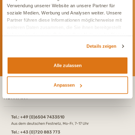
Verwendung unserer Website an unsere Partner für
Werde Teil unserer Community
soziale Medien, Werbung und Analysen weiter. Unsere
Partner führen diese Informationen möglicherweise mit
Bleib immer auf dem Laufenden und vernetze Dich mit uns auf
weiteren Daten zusammen, die Sie ihnen bereitgestellt
Social Media. Unsere Kanäle bieten Dir aktuelle News und
haben oder die sie im Rahmen Ihrer Nutzung der Dienste
exklusive Einblicke.
gesammelt haben.
Details zeigen
Alle zulassen
Anpassen
KONTAKT
Tel.:
+49 (0)6504 7433510
Aus dem deutschen Festnetz, Mo-Fr, 7-17 Uhr
Tel.:
+43 (0)720 883 773