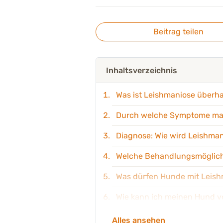
Beitrag teilen
Inhaltsverzeichnis
Was ist Leishmaniose überh
Durch welche Symptome mac
Diagnose: Wie wird Leishman
Welche Behandlungsmöglichk
Was dürfen Hunde mit Leish
Wie kann ich meinen Hund v
Produktempfehlungen
Alles ansehen