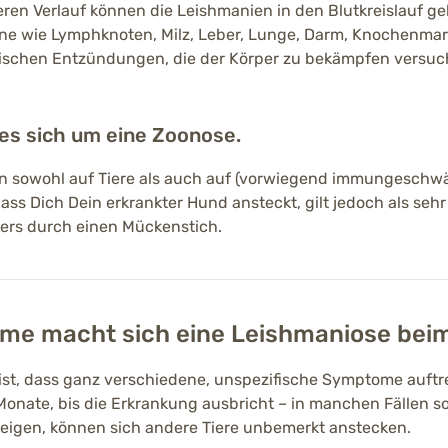
en Verlauf können die Leishmanien in den Blutkreislauf ge
ane wie Lymphknoten, Milz, Leber, Lunge, Darm, Knochenmark
ischen Entzündungen, die der Körper zu bekämpfen versu
es sich um eine Zoonose.
nn sowohl auf Tiere als auch auf (vorwiegend immungesch
ss Dich Dein erkrankter Hund ansteckt, gilt jedoch als sehr 
gers durch einen Mückenstich.
me macht sich eine Leishmaniose be
ist, dass ganz verschiedene, unspezifische Symptome auft
3 Monate, bis die Erkrankung ausbricht – in manchen Fällen 
eigen, können sich andere Tiere unbemerkt anstecken.