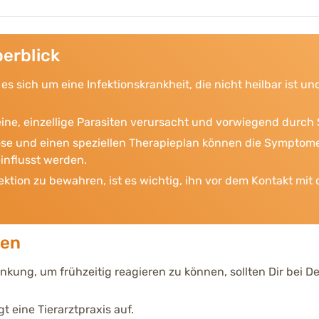
erblick
es sich um eine Infektionskrankheit, die nicht heilbar ist 
eine, einzellige Parasiten verursacht und vorwiegend durc
ose und einen speziellen Therapieplan können die Symptom
influsst werden.
ektion zu bewahren, ist es wichtig, ihn vor dem Kontakt mi
hen
ankung, um frühzeitig reagieren zu können, sollten Dir bei
t eine Tierarztpraxis auf.