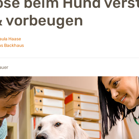
se beim Hund vers
& vorbeugen
Paula Haase
as Backhaus
auer