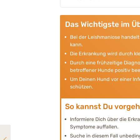
Das Wichtigste im Üb
Bei der Leishmaniose handelt 
kann.
Die Erkrankung wird durch kl
Durch eine frühzeitige Diagn
betroffener Hunde positiv bee
Um Deinen Hund vor einer Inf
schützen.
So kannst Du vorge
Informiere Dich über die Erkr
Symptome auffallen.
Suche in diesem Fall unbeding