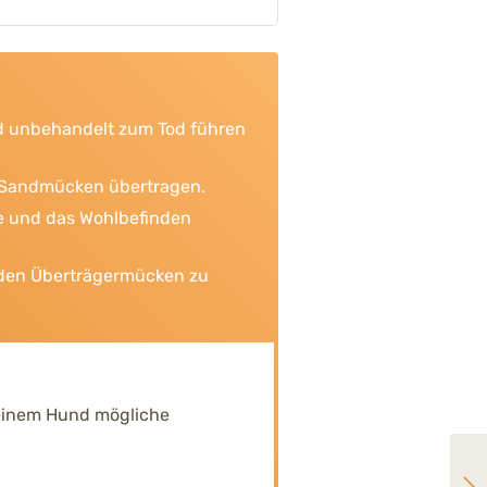
und unbehandelt zum Tod führen
h Sandmücken übertragen.
e und das Wohlbefinden
t den Überträgermücken zu
 Deinem Hund mögliche