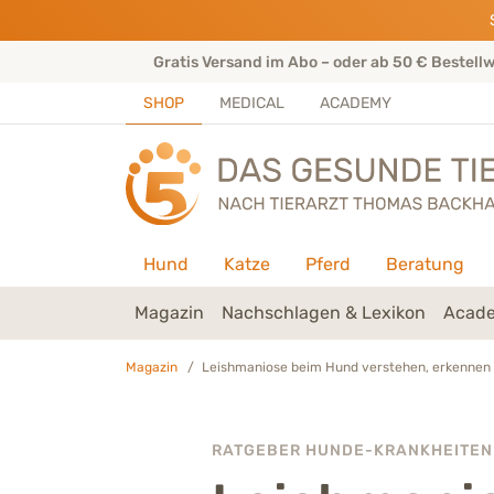
Direkt zu:
INHALT
HAUPTMENÜ
FOOTER
rtenteam
Gratis Versand im Abo – oder ab 50 € Bestell
SHOP
MEDICAL
ACADEMY
Hund
Katze
Pferd
Beratung
Magazin
Nachschlagen & Lexikon
Acade
Magazin
Leishmaniose beim Hund verstehen, erkennen
RATGEBER HUNDE-KRANKHEITEN