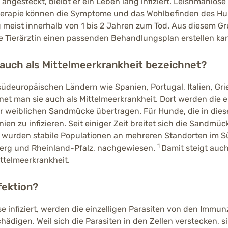
angesteckt, bleibt er ein Leben lang infiziert. Leishmaniose 
Therapie können die Symptome und das Wohlbefinden des Hu
meist innerhalb von 1 bis 2 Jahren zum Tod. Aus diesem Gru
die Tierärztin einen passenden Behandlungsplan erstellen ka
auch als Mittelmeerkrankheit bezeichnet?
üdeuropäischen Ländern wie Spanien, Portugal, Italien, Gri
et man sie auch als Mittelmeerkrankheit. Dort werden die e
r weiblichen Sandmücke übertragen. Für Hunde, die in diese
nien zu infizieren. Seit einiger Zeit breitet sich die Sandm
n wurden stabile Populationen an mehreren Standorten im 
1
erg und Rheinland-Pfalz, nachgewiesen.
Damit steigt auch
ittelmeerkrankheit.
fektion?
se infiziert, werden die einzelligen Parasiten von den Imm
ädigen. Weil sich die Parasiten in den Zellen verstecken, si