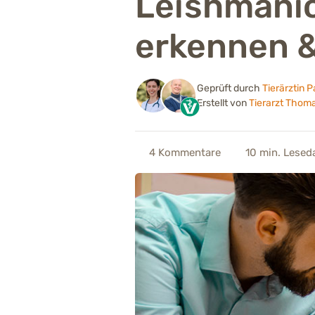
Leishmanio
erkennen 
Geprüft durch
Tierärztin 
Erstellt von
Tierarzt Thom
4
Kommentare
10 min.
Lesed