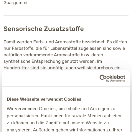
Guargummi.
Sensorische Zusatzstoffe
Damit werden Farb- und Aromastoffe bezeichnet. Es dürfen
nur Farbstoffe, die für Lebensmittel zugelassen sind sowie
natürlich vorkommende Aromastoffe bzw. deren
synthetische Entsprechung genutzt werden. Im
Hundefutter sind sie unnötig, auch weil sie durchaus ein
Allergiepotenzial haben. 5-E Katzenfutter ist frei von Farb-
und Aromastoffen.
Diese Webseite verwendet Cookies
Zootechnische Zusatzstoffe
Wir verwenden Cookies, um Inhalte und Anzeigen zu
personalisieren, Funktionen für soziale Medien anbieten
Diese Zusatzstoffe fördern die Verdauung oder dienen der
zu können und die Zugriffe auf unsere Website zu
Stabilisierung der Darmflora (z.B. milchsäurebildende oder
analysieren. Außerdem geben wir Informationen zu Ihrer