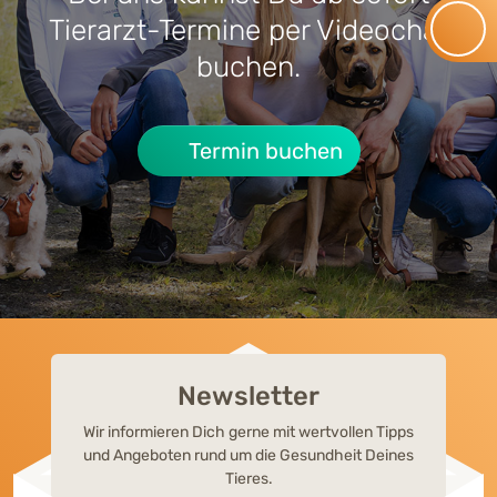
RATGEBER HUNDE-KRANKHEITEN
RATG
Tierarzt-Termine per Videochat
Cushing-Syndrom beim Hund:
Lebe
buchen.
Symptome, Behandlung & Alltag
Termin buchen
Newsletter
Wir informieren Dich gerne mit wertvollen Tipps
und Angeboten rund um die Gesundheit Deines
Tieres.