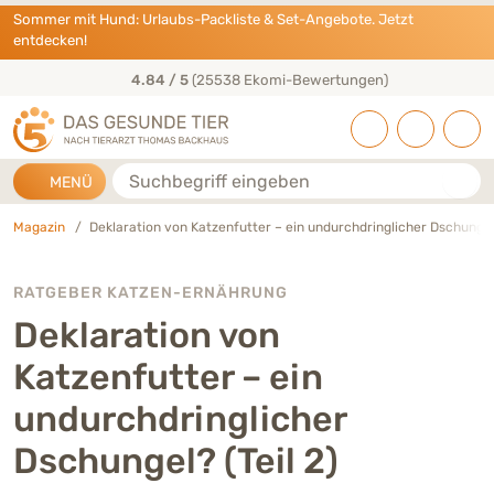
Direkt zu:
INHALT
HAUPTMENÜ
FOOTER
Sommer mit Hund: Urlaubs-Packliste & Set-Angebote. Jetzt
entdecken!
4.84 / 5
(25538 Ekomi-Bewertungen)
Suche
MENÜ
Magazin
Deklaration von Katzenfutter – ein undurchdringlicher Dschungel?
RATGEBER KATZEN-ERNÄHRUNG
Deklaration von
Katzenfutter – ein
undurchdringlicher
Dschungel? (Teil 2)