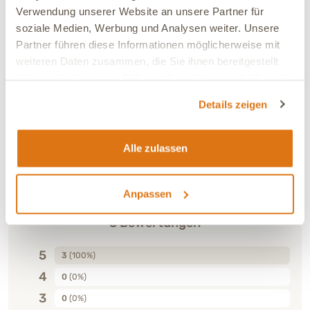
probiotisch wirkende Mikroorganismen wie Enterococcus
Verwendung unserer Website an unsere Partner für
faecium oder Lactobacillus acidophilus).
soziale Medien, Werbung und Analysen weiter. Unsere
Partner führen diese Informationen möglicherweise mit
weiteren Daten zusammen, die Sie ihnen bereitgestellt
haben oder die sie im Rahmen Ihrer Nutzung der Dienste
Bewertungen für diesen Artikel
gesammelt haben.
Details zeigen
5.0
Alle zulassen
Anpassen
3 Bewertungen
5
3
(100%)
4
0
(0%)
3
0
(0%)