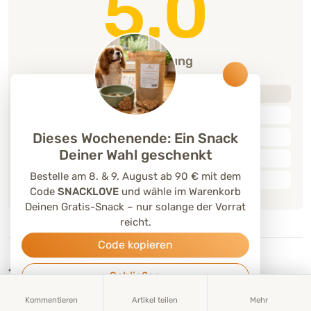
5.0
1 Bewertung
5
1
(100%)
4
0
(0%)
3
Dieses Wochenende: Ein Snack
0
(0%)
Deiner Wahl geschenkt
2
0
(0%)
Bestelle am 8. & 9. August ab 90 € mit dem
1
0
(0%)
Code
SNACKLOVE
und wähle im Warenkorb
Deinen Gratis-Snack – nur solange der Vorrat
reicht.
Code kopieren
1
Kommentar
Schließen
Kommentieren
Artikel teilen
Mehr