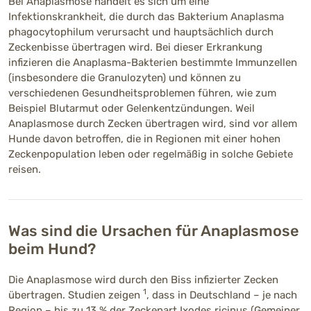
Bei Anaplasmose handelt es sich um eine
Infektionskrankheit, die durch das Bakterium Anaplasma
phagocytophilum verursacht und hauptsächlich durch
Zeckenbisse übertragen wird. Bei dieser Erkrankung
infizieren die Anaplasma-Bakterien bestimmte Immunzellen
(insbesondere die Granulozyten) und können zu
verschiedenen Gesundheitsproblemen führen, wie zum
Beispiel Blutarmut oder Gelenkentzündungen. Weil
Anaplasmose durch Zecken übertragen wird, sind vor allem
Hunde davon betroffen, die in Regionen mit einer hohen
Zeckenpopulation leben oder regelmäßig in solche Gebiete
reisen.
Was sind die Ursachen für Anaplasmose
beim Hund?
Die Anaplasmose wird durch den Biss infizierter Zecken
1
übertragen. Studien zeigen
, dass in Deutschland – je nach
Region – bis zu 13 % der Zeckenart Ixodes ricinus (Gemeiner