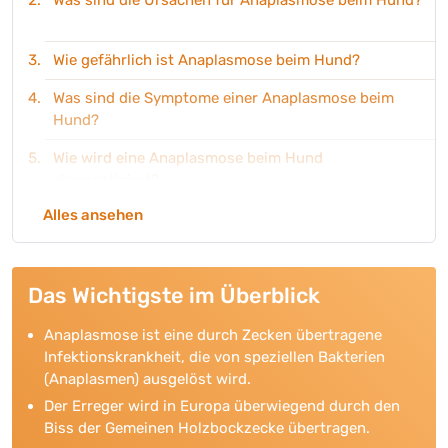
Was sind die Ursachen für Anaplasmose beim Hund?
Wie gefährlich ist Anaplasmose beim Hund?
Was sind die Symptome einer Anaplasmose beim
Hund?
Wie wird eine Anaplasmose beim Hund
diagnostiziert?
Alles ansehen
Wie behandelt man Anaplasmose bei Hunden?
Ist Anaplasmose beim Hund heilbar?
Das Wichtigste im Überblick
Wie kann ich meinen Hund vor Anaplasmose
schützen?
Anaplasmose ist eine durch Zecken übertragene
Wie entfernt man eine Zecke beim Hund richtig?
Infektionskrankheit, die von speziellen Bakterien
(Anaplasmen) ausgelöst wird.
Produktempfehlungen
Der Erreger wird in Europa überwiegend durch den
Biss der Gemeinen Holzbockzecke übertragen.