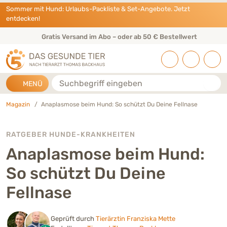
Direkt zu:
INHALT
HAUPTMENÜ
FOOTER
Sommer mit Hund: Urlaubs-Packliste & Set-Angebote. Jetzt
entdecken!
Gratis Versand im Abo – oder ab 50 € Bestellwert
Suche
MENÜ
Magazin
Anaplasmose beim Hund: So schützt Du Deine Fellnase
RATGEBER HUNDE-KRANKHEITEN
Anaplasmose beim Hund:
So schützt Du Deine
Fellnase
Geprüft durch
Tierärztin Franziska Mette