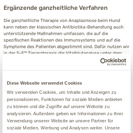
Ergänzende ganzheitliche Verfahren
Die ganzheitliche Therapie von Anaplasmose beim Hund
kann neben der klassischen Antibiotika-Behandlung auch
unterstützende Maßnahmen umfassen, die auf die
spezifischen Reaktionen des Immunsystems und auf die
Symptome des Patienten abgestimmt sind. Dafür nutzen wir
in der 5-E™ Tierarztpraxis die Vitalblutanalyse unter dem
Dunkelfeldmikroskop, um zusätzliche Hinweise auf
mögliche Belastungen im Blut zu gewinnen. Wenn ein Hund
echte Probleme mit Anaplasmose hat, können sich dabei
Auffälligkeiten zeigen. In solchen Fällen beziehen wir auch
Diese Webseite verwendet Cookies
Faktoren wie eine veränderte Darmflora, pseudoallergische
Wir verwenden Cookies, um Inhalte und Anzeigen zu
Reaktionen, Lymphstau oder eine erhöhte Empfindlichkeit
gegen Histamin in die weitere Vorgehensweise ein.
personalisieren, Funktionen für soziale Medien anbieten
zu können und die Zugriffe auf unsere Website zu
Begleitend zur tierärztlichen Behandlung setzen wir auf
analysieren. Außerdem geben wir Informationen zu Ihrer
eine ganzheitliche Unterstützung: Mit ausgewählten
Verwendung unserer Website an unsere Partner für
Ergänzungsfuttermitteln, darmfreundlicher Nahrung und
soziale Medien, Werbung und Analysen weiter. Unsere
speziellen Kurkonzepten unterstützen wir das innere