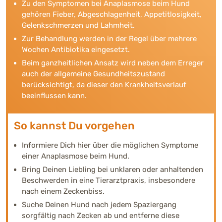
Zu den Symptomen bei Anaplasmose beim Hund
gehören Fieber, Abgeschlagenheit, Appetitlosigkeit,
Gelenkschmerzen und Lahmheit.
Zur Behandlung werden in der Regel über mehrere
Wochen Antibiotika eingesetzt.
Beim ganzheitlichen Ansatz wird neben dem Erreger
auch der allgemeine Gesundheitszustand
berücksichtigt, da dieser den Krankheitsverlauf
beeinflussen kann.
So kannst Du vorgehen
Informiere Dich hier über die möglichen Symptome
einer Anaplasmose beim Hund.
Bring Deinen Liebling bei unklaren oder anhaltenden
Beschwerden in eine Tierarztpraxis, insbesondere
nach einem Zeckenbiss.
Suche Deinen Hund nach jedem Spaziergang
sorgfältig nach Zecken ab und entferne diese