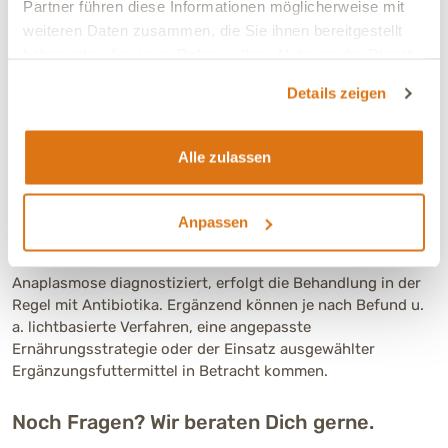
Partner führen diese Informationen möglicherweise mit
Gleichgewicht des Hundes und fördern sein allgemeines
weiteren Daten zusammen, die Sie ihnen bereitgestellt
Wohlbefinden. Der weitere Therapieablauf wird individuell
haben oder die sie im Rahmen Ihrer Nutzung der Dienste
festgelegt – je nach Entwicklung des Tieres und den
Ergebnissen weiterer Kontrolluntersuchungen.
gesammelt haben.
Details zeigen
Ganzheitliche Verfahren nach dem 5-E™
Konzept
Alle zulassen
Unsere Erfahrung aus über 40 Jahren ganzheitlicher
Tiergesundheit zeigt, dass begleitende Verfahren nach dem
Anpassen
5-E™ Konzept das Wohlbefinden Deines Hundes
unterstützen können. Wird bei Deinem Hund eine
Anaplasmose diagnostiziert, erfolgt die Behandlung in der
Regel mit Antibiotika. Ergänzend können je nach Befund u.
a. lichtbasierte Verfahren, eine angepasste
Ernährungsstrategie oder der Einsatz ausgewählter
Ergänzungsfuttermittel in Betracht kommen.
Noch Fragen? Wir beraten Dich gerne.