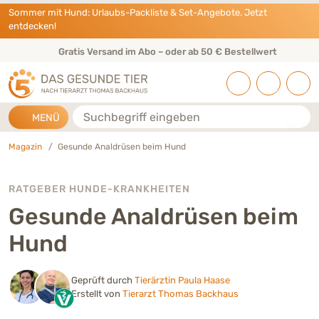
Direkt zu:
INHALT
HAUPTMENÜ
FOOTER
Sommer mit Hund: Urlaubs-Packliste & Set-Angebote. Jetzt
entdecken!
Gratis Versand im Abo – oder ab 50 € Bestellwert
Suche
MENÜ
Magazin
Gesunde Analdrüsen beim Hund
RATGEBER HUNDE-KRANKHEITEN
Gesunde Analdrüsen beim
Hund
Geprüft durch
Tierärztin Paula Haase
Erstellt von
Tierarzt Thomas Backhaus