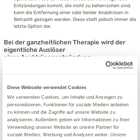
Entzündungen kommt, die nicht zu beherrschen sind,
kann die Entfernung einer oder beider Analdrüsen in
Betracht gezogen werden. Diese stellt jedoch immer die
letzte Option dar.
Bei der ganzheitlichen Therapie wird der
eigentliche Auslöser
einer Analdrüsenentzündung
mitberücksichtigt.
Nach unserer langjährigen Erfahrung in der ganzheitlichen
Tiermedizin sind die Analdrüsen eine verlässliche
Diese Webseite verwendet Cookies
Informationsquelle, die Auskunft über den Zustand
Wir verwenden Cookies, um Inhalte und Anzeigen zu
des Dickdarms gibt.
personalisieren, Funktionen für soziale Medien anbieten
zu können und die Zugriffe auf unsere Website zu
Das heißt:
So lange die Verdauung Deines Hundes im
„grünen Bereich“ ist, verrichten auch die Analdrüsen meist
analysieren. Außerdem geben wir Informationen zu Ihrer
„brav“ ihre Arbeit. Ist die Dickdarmflora jedoch übersäuert,
Verwendung unserer Website an unsere Partner für
kann es passieren, dass die Analdrüsen mit Säuren und
soziale Medien, Werbung und Analysen weiter. Unsere