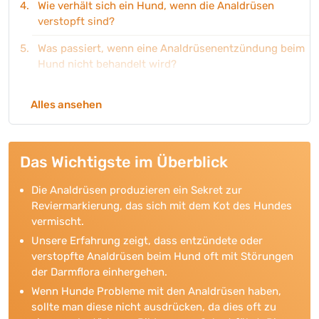
Wie verhält sich ein Hund, wenn die Analdrüsen
verstopft sind?
Was passiert, wenn eine Analdrüsenentzündung beim
Hund nicht behandelt wird?
Wie wird eine Analdrüsenentzündung beim Hund
Alles ansehen
diagnostiziert?
Wie kann man eine Analdrüsenentzündung beim
Hund behandeln?
Das Wichtigste im Überblick
Produktempfehlung: Ergänzungsfuttermittel für
Die Analdrüsen produzieren ein Sekret zur
Hunde mit entzündeten Analdrüsen
Reviermarkierung, das sich mit dem Kot des Hundes
Welche Hausmittel können helfen, wenn mein Hund
vermischt.
entzündete Analdrüsen hat?
Unsere Erfahrung zeigt, dass entzündete oder
verstopfte Analdrüsen beim Hund oft mit Störungen
Wie lange dauert eine Analdrüsenentzündung beim
der Darmflora einhergehen.
Hund?
Wenn Hunde Probleme mit den Analdrüsen haben,
Rutscht mein Hund auf dem Po, weil seine
sollte man diese nicht ausdrücken, da dies oft zu