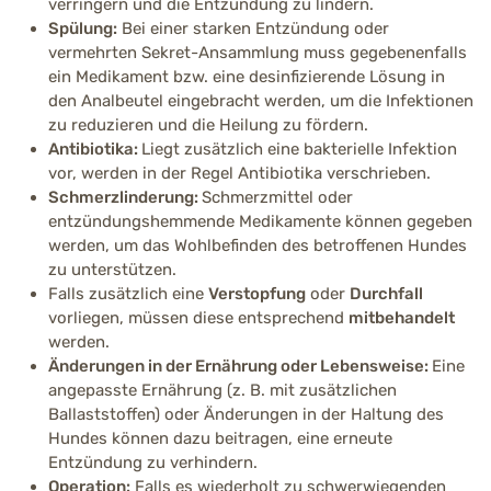
verringern und die Entzündung zu lindern.
Spülung:
Bei einer starken Entzündung oder
vermehrten Sekret-Ansammlung muss gegebenenfalls
ein Medikament bzw. eine desinfizierende Lösung in
den Analbeutel eingebracht werden, um die Infektionen
zu reduzieren und die Heilung zu fördern.
Antibiotika:
Liegt zusätzlich eine bakterielle Infektion
vor, werden in der Regel Antibiotika verschrieben.
Schmerzlinderung:
Schmerzmittel oder
entzündungshemmende Medikamente können gegeben
werden, um das Wohlbefinden des betroffenen Hundes
zu unterstützen.
Falls zusätzlich eine
Verstopfung
oder
Durchfall
vorliegen, müssen diese entsprechend
mitbehandelt
werden.
Änderungen in der Ernährung oder Lebensweise:
Eine
angepasste Ernährung (z. B. mit zusätzlichen
Ballaststoffen) oder Änderungen in der Haltung des
Hundes können dazu beitragen, eine erneute
Entzündung zu verhindern.
Operation:
Falls es wiederholt zu schwerwiegenden