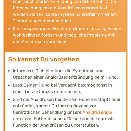
Analdrüsen verstopft sind?
einer noch stärkeren Bildung von Sekret führt. Die
Entscheidung, ob die Analdrüsen ausgedrückt
Kann man die Analdrüsen beim Hund selber
werden sollten, sollte in jedem Einzelfall mit einem
ausdrücken?
Tierarzt abgestimmt werden.
Eine ausgewogene Ernährung könnte das allgemeine
Wie kann man eine Analdrüsenentzündung
Wohlbefinden fördern und mögliche Probleme mit
vorbeugen?
den Analdrüsen vermeiden.
So kannst Du vorgehen
Informiere Dich hier über die Symptome und
Ursachen einer Analdrüsenentzündung beim Hund.
Lass Deinen Hund bei Verdacht baldmöglichst in
einer Tierarztpraxis untersuchen.
Sind die Analdrüsen bei Deinem Hund verstopft oder
entzündet, kannst Du ihm ergänzend zur
tierärztlichen Behandlung unsere
Analdrüsenkur
unter das Futter mischen. Diese kann die normale
Funktion der Analdrüsen zu unterstützen.