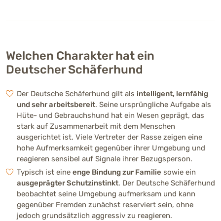
Bellfreudigkeit
Mittelmäßig ausgeprägt (3 vo
Meldet häufig Veränderungen in der
Umgebung.
Welchen Charakter hat ein
Deutscher Schäferhund
Merkmale
Der Deutsche Schäferhund gilt als
intelligent, lernfähig
Herkunft
und sehr arbeitsbereit
. Seine ursprüngliche Aufgabe als
Deutschland, Ende des 19. Jahrhunderts als
Hüte- und Gebrauchshund hat ein Wesen geprägt, das
Hüte- und Gebrauchshund gezüchtet
stark auf Zusammenarbeit mit dem Menschen
ausgerichtet ist. Viele Vertreter der Rasse zeigen eine
hohe Aufmerksamkeit gegenüber ihrer Umgebung und
Körperliche Merkmale
reagieren sensibel auf Signale ihrer Bezugsperson.
Großer, muskulöser Gebrauchshund mit
Typisch ist eine
enge Bindung zur Familie
sowie ein
dichtem Fell und charakteristisch schräger
ausgeprägter Schutzinstinkt
. Der Deutsche Schäferhund
Rückenlinie
beobachtet seine Umgebung aufmerksam und kann
gegenüber Fremden zunächst reserviert sein, ohne
Höhe / Größe
jedoch grundsätzlich aggressiv zu reagieren.