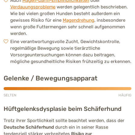
Auch
Magen-Darm-Empfindlichkeiten
oder
Verdauungsprobleme
werden gelegentlich beschrieben.
Wie bei vielen großen Hunden besteht außerdem ein
gewisses Risiko für eine
Magendrehung
, insbesondere
wenn große Futtermengen sehr schnell aufgenommen
werden.
Eine verantwortungsvolle Zucht, Gewichtskontrolle,
regelmäßige Bewegung sowie tierärztliche
Vorsorgeuntersuchungen können dazu beitragen,
mögliche gesundheitliche Risiken frühzeitig zu erkennen.
Gelenke / Bewegungsapparat
SELTEN
HÄUFIG
Sehr häufig (5 von 5)
Hüftgelenksdysplasie beim Schäferhund
Trotz ihrer Sportlichkeit sollte beachtet werden, dass der
Deutsche Schäferhund
durch ein in seiner Rasse
tendenziell stärker verbreitetes
Risiko zur