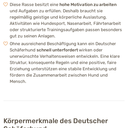
60 - 65 cm (groß) (Rüde)
Diese Rasse besitzt eine
hohe Motivation zu arbeiten
55 - 60 cm (Hündin)
und Aufgaben zu erfüllen. Deshalb braucht sie
regelmäßig geistige und körperliche Auslastung.
Aktivitäten wie Hundesport, Nasenarbeit, Fährtenarbeit
Gewicht
oder strukturierte Trainingsaufgaben passen besonders
30 - 40 kg (Rüde)
gut zu seinen Anlagen.
22 - 32 kg (Hündin)
Ohne ausreichend Beschäftigung kann ein Deutscher
Schäferhund
schnell unterfordert
wirken oder
Fellfarben
unerwünschte Verhaltensweisen entwickeln. Eine klare
Struktur, konsequente Regeln und eine positive, faire
Erziehung unterstützen eine stabile Entwicklung und
fördern die Zusammenarbeit zwischen Hund und
Mensch.
Gesundheit
Neigung zu Hüft- und Ellbogendysplasie,
degenerativer Myelopathie sowie
gelegentlichen Verdauungsproblemen
Körpermerkmale des Deutscher
Lebenserwartung
9 – 13 Jahre