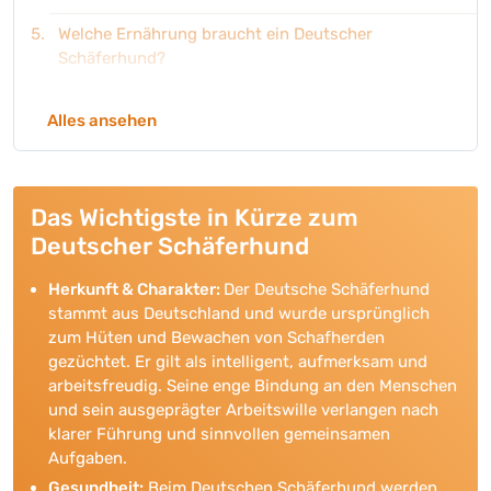
Welche Ernährung braucht ein Deutscher
Schäferhund?
Welche Pflege und Vorsorge braucht ein Deutscher
Alles ansehen
Schäferhund?
Geeignete Produkte für den Deutscher Schäferhund
Welchem Element ist der Deutscher Schäferhund
Das Wichtigste in Kürze zum
zugeordnet?
Deutscher Schäferhund
Die außergewöhnliche Arbeitsbereitschaft des
Herkunft & Charakter:
Der Deutsche Schäferhund
Deutschen Schäferhundes
stammt aus Deutschland und wurde ursprünglich
zum Hüten und Bewachen von Schafherden
Empfohlene Ratgeber für den Deutscher
gezüchtet. Er gilt als intelligent, aufmerksam und
Schäferhund
arbeitsfreudig. Seine enge Bindung an den Menschen
Welche Namen passen zu einem Deutscher
und sein ausgeprägter Arbeitswille verlangen nach
Schäferhund
klarer Führung und sinnvollen gemeinsamen
Aufgaben.
Gesundheit:
Beim Deutschen Schäferhund werden