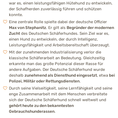
war es, einen leistungsfähigen Hütehund zu entwickeln,
der Schafherden zuverlässig führen und schützen
Aktivität
konnte.
Sehr stark ausgeprägt (5 von
Sehr aktiv und arbeitsfreudig. Braucht tägliche
Eine zentrale Rolle spielte dabei der deutsche Offizier
Bewegung und Beschäftigung.
Max von Stephanitz
. Er gilt als
Begründer der modernen
Zucht
des Deutschen Schäferhundes. Sein Ziel war es,
einen Hund zu entwickeln, der durch Intelligenz,
Trainierbarkeit
Leistungsfähigkeit und Arbeitsbereitschaft überzeugt.
Sehr stark ausgeprägt (5 von
Außergewöhnlich lernfähig und gut trainierbar
Mit der zunehmenden Industrialisierung verlor die
bei klarer Struktur.
klassische Schäferarbeit an Bedeutung. Gleichzeitig
erkannte man das große Potenzial dieser Rasse für
Intelligenz
andere Aufgaben. Der Deutsche Schäferhund wurde
Sehr stark ausgeprägt (5 von
Sehr hohe Lernfähigkeit und schnelle
deshalb
zunehmend als Diensthund eingesetzt
, etwa
bei
Auffassungsgabe.
Polizei, Militär oder Rettungsdiensten
.
Durch seine Vielseitigkeit, seine Lernfähigkeit und seine
enge Zusammenarbeit mit dem Menschen verbreitete
Kinderfreundlichkeit
sich der Deutsche Schäferhund schnell weltweit und
Mittelmäßig ausgeprägt (3 vo
Kann freundlich mit Kindern sein, braucht aber
gehört heute zu den bekanntesten
klare Regeln und respektvollen Umgang.
Gebrauchshunderassen
.