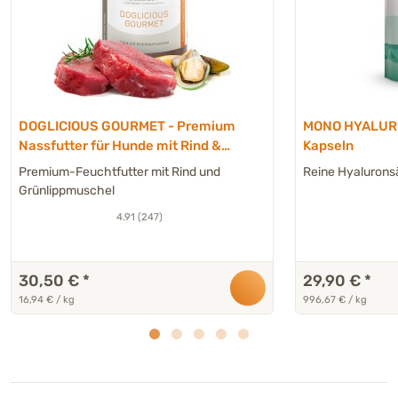
DOGLICIOUS GOURMET - Premium
MONO HYALUR
Nassfutter für Hunde mit Rind &
Kapseln
Grünlippmuschel - 6 x 300 g
Premium-Feuchtfutter mit Rind und
Reine Hyalurons
Grünlippmuschel
4.91 (247)
30,50 €
*
29,90 €
*
16,94 € / kg
996,67 € / kg