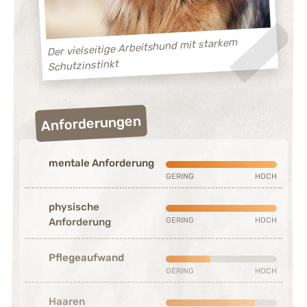
Der vielseitige Arbeitshund mit starkem
Schutzinstinkt
Anforderungen
mentale Anforderung
Sehr stark ausgeprägt (5 von
GERING
HOCH
physische
Sehr stark ausgeprägt (5 von
GERING
HOCH
Anforderung
Pflegeaufwand
Schwach ausgeprägt (2 von 5
GERING
HOCH
Haaren