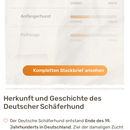
Stark ausgeprägt (4 von 5)
GERING
HOCH
Anfängerhund
Schwach ausgeprägt (2 von 5
GERING
HOCH
Felllänge
Schwach ausgeprägt (2 von 5
GERING
HOCH
Charakter
Kompletten Steckbrief ansehen
Verspieltheit
Mittelmäßig ausgeprägt (3 vo
Verspielt, aber stärker arbeits- und
aufgabenorientiert als viele andere Rassen.
Herkunft und Geschichte des
Deutscher Schäferhund
Menschenbezogenhei
Sehr stark ausgeprägt (5 von
t
Der Deutsche Schäferhund entstand
Ende des 19.
Sehr eng an seine Bezugsperson gebunden
Jahrhunderts in Deutschland
. Ziel der damaligen Zucht
und stark auf Zusammenarbeit ausgerichtet.