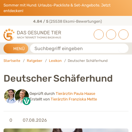
Direkt zu:
INHALT
HAUPTMENÜ
FOOTER
Sommer mit Hund: Urlaubs-Packliste & Set-Angebote. Jetzt
entdecken!
50+ Jahre Tierarzt-Erfahrung
Suche
MENÜ
Startseite
Ratgeber
Lexikon
Deutscher Schäferhund
Deutscher Schäferhund
Geprüft durch
Tierärztin Paula Haase
Erstellt von
Tierärztin Franziska Mette
0
07.08.2026