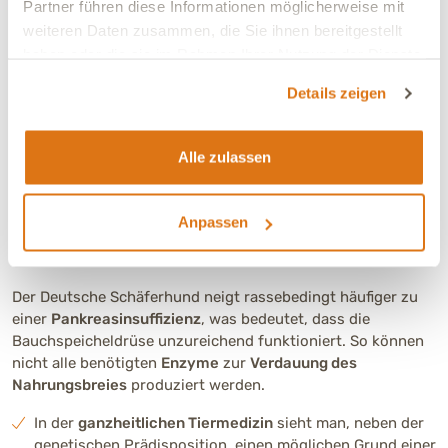
Partner führen diese Informationen möglicherweise mit
anzuraten. Bitte informieren Sie sich auch über die
weiteren Daten zusammen, die Sie ihnen bereitgestellt
möglichen Verfahren einer Operation bei
haben oder die sie im Rahmen Ihrer Nutzung der Dienste
Hüftgelenksdysplasie, da es dort erhebliche Unterschiede
gesammelt haben.
gibt, was Heilungsverlauf und Regeneration betrifft.
Details zeigen
Bauchspeicheldrüse
Alle zulassen
SELTEN
HÄUFIG
Anpassen
Häufig (4 von 5)
Pankreasinsuffizienz beim Schäferhund
Der Deutsche Schäferhund neigt rassebedingt häufiger zu
einer
Pankreasinsuffizienz
, was bedeutet, dass die
Bauchspeicheldrüse unzureichend funktioniert. So können
nicht alle benötigten
Enzyme
zur
Verdauung des
Nahrungsbreies
produziert werden.
In der
ganzheitlichen Tiermedizin
sieht man, neben der
genetischen Prädisposition, einen möglichen Grund einer