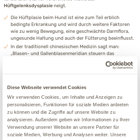
Hüftgelenksdysplasie
neigt.
Die Hüftplasie beim Hund ist eine zum Teil erblich
bedingte Erkrankung und wird durch weitere Faktoren
wie zu wenig Bewegung, eine geschwächte Darmflora,
ungesunde Haltung und auch der Fütterung beeinflusst.
In der traditionell chinesischen Medizin sagt man:
„Blasen- und Gallenblasenmeridian steuern das
Hüftgelenk.“ Eine intakte Darmgesundheit kann ebenfalls
eine wichtige Rolle für diese Meridiane spielen.
Über die Funktionalität der Hüfte entscheidet die
Festigkeit
des Hüftbandes
, der Gelenkkapsel, der anliegenden
Diese Webseite verwendet Cookies
Muskeln, Faszien und des umgebenden Bindegewebes. All
Wir verwenden Cookies, um Inhalte und Anzeigen zu
diese Faktoren können durch eine
nährstoffreiche und
personalisieren, Funktionen für soziale Medien anbieten
hochwertige Ernährung
sowie durch ein
gutes
zu können und die Zugriffe auf unsere Website zu
Bewegungsmanagement
beeinflusst werden.
analysieren. Außerdem geben wir Informationen zu Ihrer
Beim Deutschen Schäferhund sollte zudem die
Verwendung unserer Website an unsere Partner für
Früherkennung
eine große Rolle spielen, ein Besuch beim
soziale Medien, Werbung und Analysen weiter. Unsere
Tierarzt ist daher schon im Welpen- und Junghundalter