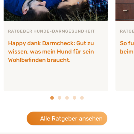
RATGEBER HUNDE-DARMGESUNDHEIT
RATG
Happy dank Darmcheck: Gut zu
So f
wissen, was mein Hund für sein
beim
Wohlbefinden braucht.
Alle Ratgeber ansehen