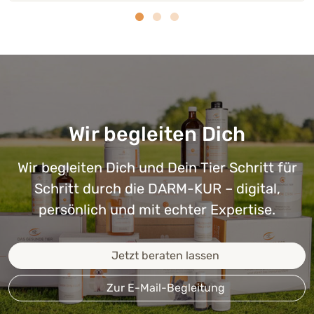
NEU Prä-& Postbiotika
Wir begleiten Dich
Wir begleiten Dich und Dein Tier Schritt für
Schritt durch die DARM-KUR – digital,
DARM-KUR für Katzen
EQUI DARM-KUR
persönlich und mit echter Expertise.
Die Grundlage für ein gutes Verdauungssystem
Zur Unterstützung der Darmfunktion
4.68 (25)
5.00 (2)
Jetzt beraten lassen
246,50 €
*
60,90 €
*
Zur E-Mail-Begleitung
82,17 € / kg