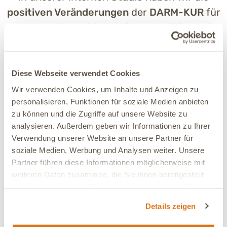
positiven Veränderungen
der
DARM-KUR
für
Hunde untersucht. Dabei wurden 98 Hunde
über einen definierten Zeitraum beobachtet.
Die
Ergebnisse
zeigen:
Diese Webseite verwendet Cookies
Wir verwenden Cookies, um Inhalte und Anzeigen zu
personalisieren, Funktionen für soziale Medien anbieten
zu können und die Zugriffe auf unsere Website zu
Blähungen und Darmgeräusche
konnten um
20 %
reduziert
werden – für eine ruhigere und angenehmere Verdauung!
analysieren. Außerdem geben wir Informationen zu Ihrer
Verwendung unserer Website an unsere Partner für
soziale Medien, Werbung und Analysen weiter. Unsere
Partner führen diese Informationen möglicherweise mit
weiteren Daten zusammen, die Sie ihnen bereitgestellt
Augenverschmutzungen
bei den Hunden verminderten sich
haben oder die sie im Rahmen Ihrer Nutzung der Dienste
um
20 %
– für klarere und glänzende Augen.
gesammelt haben.
Details zeigen