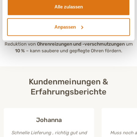
Die
Fellqualität
verbesserte sich um
12 %
– für ein
Alle zulassen
gesundes, glänzendes Fell Deines Hundes.
Anpassen
Reduktion von
Ohrenreizungen und -verschmutzungen
um
10 %
– kann saubere und gepflegte Ohren fördern.
Kundenmeinungen &
Erfahrungsberichte
Johanna
Schnelle Lieferung , richtig gut und
Muss noch a