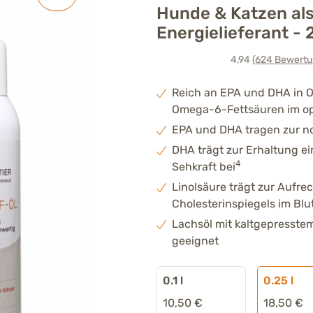
Hunde & Katzen al
Energielieferant - 
4,94
(624
Bewertu
Reich an EPA und DHA in 
Omega-6-Fettsäuren im op
EPA und DHA tragen zur no
DHA trägt zur Erhaltung e
4
Sehkraft bei
Linolsäure trägt zur Aufre
Cholesterinspiegels im Blu
Lachsöl mit kaltgepresste
geeignet
0.1 l
0.25 l
10,50 €
18,50 €