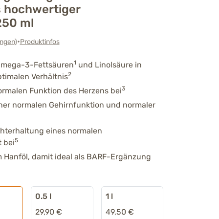
s hochwertiger
250 ml
•
ngen
)
Produktinfos
1
Omega-3-Fettsäuren
und Linolsäure in
2
timalen Verhältnis
3
rmalen Funktion des Herzens bei
iner normalen Gehirnfunktion und normaler
chterhaltung eines normalen
5
t bei
m Hanföl, damit ideal als BARF-Ergänzung
0.5 l
1 l
29,90 €
49,50 €