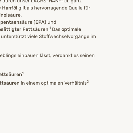
u sie durch unser LACHS-HANF-ÖL ganz
e
Hanföl
gilt als hervorragende Quelle für
nolsäure.
apentaensäure (EPA)
und
1
sättigter Fettsäuren
.
Das
optimale
1 unterstützt viele Stoffwechselvorgänge im
eblings einbauen lässt, verdankt es seinen
1
ettsäuren
2
ttsäuren
in einem optimalen Verhältnis