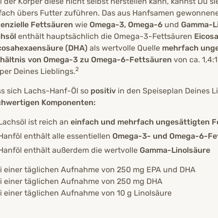
l der Körper diese nicht selbst herstellen kann, kannst D
fach übers Futter zuführen. Das aus Hanfsamen gewonnen
enzielle
Fettsäuren
wie
Omega-3, Omega-6
und
Gamma-Li
hsöl
enthält hauptsächlich die Omega-3-Fettsäuren
Eicos
cosahexaensäure (DHA)
als wertvolle Quelle
mehrfach unge
hältnis von
Omega-3 zu Omega-6-Fettsäuren
von ca. 1,4:
2
per Deines Lieblings.
s sich Lachs-Hanf-Öl so
positiv
in den Speiseplan Deines Li
chwertigen Komponenten
:
Lachsöl ist reich an
einfach und mehrfach ungesättigten F
Hanföl enthält alle essentiellen
Omega-3- und Omega-6-Fe
Hanföl enthält außerdem die wertvolle
Gamma-Linolsäure
i einer täglichen Aufnahme von 250 mg EPA und DHA
i einer täglichen Aufnahme von 250 mg DHA
i einer täglichen Aufnahme von 10 g Linolsäure