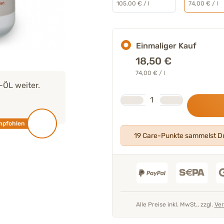
105.00 € / l
74,00 € / l
Einmaliger Kauf
18,50
€
74,00 € / l
L weiter.
"Alle unsere Produkte werden
von un
Stk.
Experten entwickelt
und geprüft."
Anzahl
Mehr über unser Expertenteam
mpfohlen
19 Care-Punkte sammelst Du
Tierarzt 
Alle Preise inkl. MwSt., zzgl.
Ver