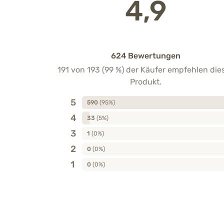
4,9
624 Bewertungen
191 von 193 (99 %) der Käufer empfehlen die
Produkt.
5
590
(95%)
4
33
(5%)
3
1
(0%)
2
0
(0%)
1
0
(0%)