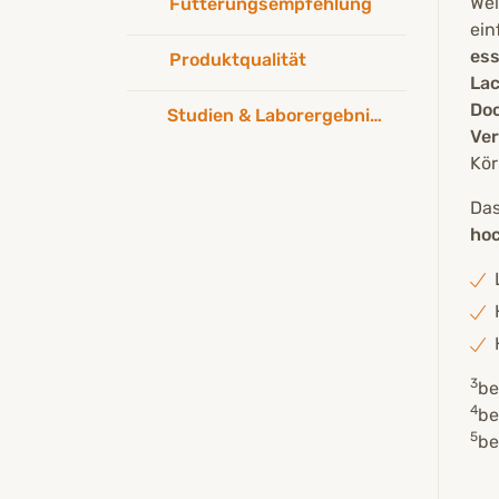
Wei
Fütterungsempfehlung
ein
ess
Produktqualität
Lac
Do
Studien & Laborergebnisse
Ver
Kör
Das
ho
3
be
4
be
5
be