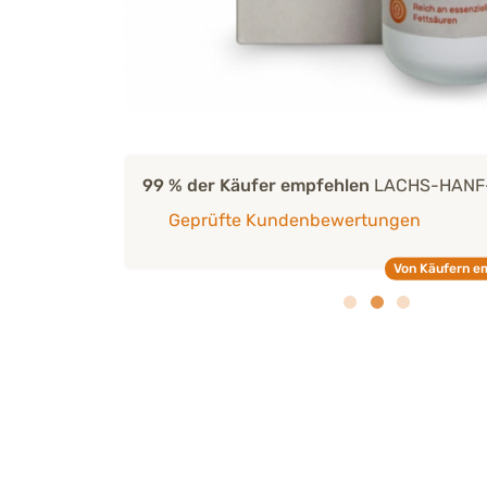
kten
99 % der Käufer empfehlen
LACHS-HANF-Ö
Geprüfte Kundenbewertungen
Von Käufern e
ht