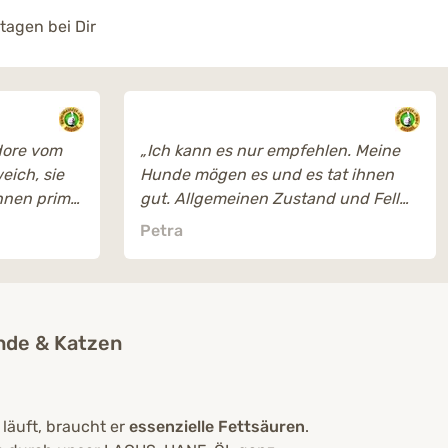
tagen bei Dir
ore vom
„Ich kann es nur empfehlen. Meine
weich, sie
Hunde mögen es und es tat ihnen
hnen prima.
gut. Allgemeinen Zustand und Fell
sowie für Magen und Darm. Gibt
Petra
Energie für due Zellen. “
nde & Katzen
läuft, braucht er
essenzielle Fettsäuren
.