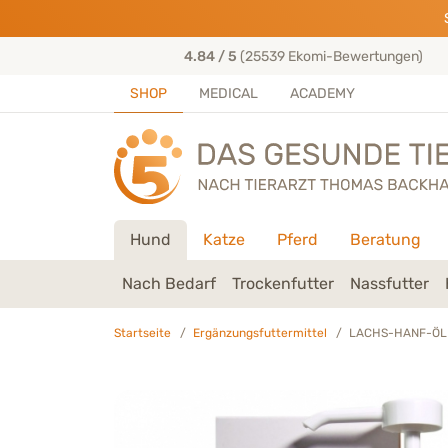
Direkt zu:
INHALT
HAUPTMENÜ
FOOTER
ungen)
50+ Jahre Tierarzt-Erfahrung
SHOP
MEDICAL
ACADEMY
Hund
Katze
Pferd
Beratung
Nach Bedarf
Trockenfutter
Nassfutter
Startseite
Ergänzungsfuttermittel
LACHS-HANF-ÖL -