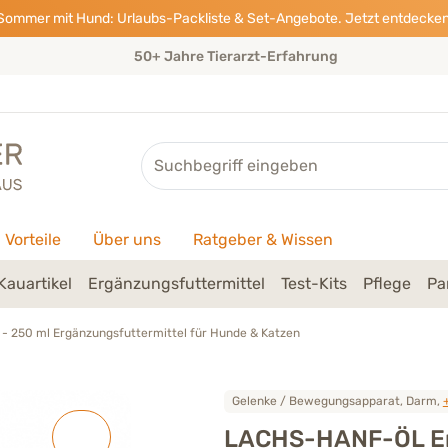
Sommer mit Hund: Urlaubs-Packliste & Set-Angebote. Jetzt entdecken
Eigene Tierarztpraxis & Expertenteam
Suche
Vorteile
Über uns
Ratgeber & Wissen
Kauartikel
Ergänzungsfuttermittel
Test-Kits
Pflege
Pa
 250 ml Ergänzungsfuttermittel für Hunde & Katzen
Gelenke / Bewegungsapparat, Darm,
LACHS-HANF-ÖL Erg