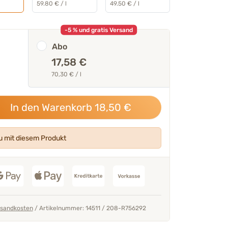
59.80 € / l
49.50 € / l
-5 % und gratis Versand
Abo
17,58 €
70,30 € / l
seren Tierärzten &
„Enthält Omega-3 und Omega-6
Verhältnis – ideal zur tägliche
In den Warenkorb
18,50
€
essenziellen Fettsäuren.“
Mehr über unser Expertent
 mit diesem Produkt
Thomas Backhaus
sandkosten
/
Artikelnummer: 14511
/
208-R756292