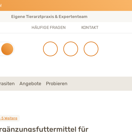
!
Gratis Versand im Abo – oder ab 50 € Bestellwert
Per
HÄUFIGE FRAGEN
KONTAKT
rasiten
Angebote
Probieren
+ 5 Weitere
änzungsfuttermittel für