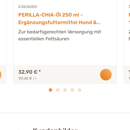
2 Varianten
PERILLA-CHIA-Öl 250 ml -
Ergänzungsfuttermittel Hund &
Katze
Zur bedarfsgerechten Versorgung mit
essentiellen Fettsäuren
32,90 €
*
131,60 € / l